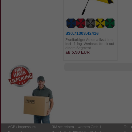
S30.71303.42416
Zweifarbiger Automatikschirm
incl.: 1-fbg. Werbeaufdruck auf
einem Segment
ab 5,90 EUR
AGB
/
Impressum
RM schreiben + werben GmbH
Tel.: