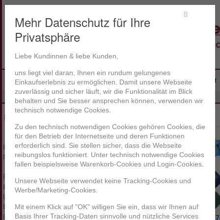
Mehr Datenschutz für Ihre
Privatsphäre
Liebe Kundinnen & liebe Kunden,
uns liegt viel daran, Ihnen ein rundum gelungenes
Hauptmenü
Startseite
Produkte
Ihr Warenkorb
Anmelden
Kontakt
Zum Inhalt wechseln
Zum sekundären Inhalt wechseln
Einkaufserlebnis zu ermöglichen. Damit unsere Webseite
zuverlässig und sicher läuft, wir die Funktionalität im Blick
»
Home
Schirme
behalten und Sie besser ansprechen können, verwenden wir
technisch notwendige Cookies.
Schirme
Produkte
Zu den technisch notwendigen Cookies gehören Cookies, die
für den Betrieb der Internetseite und deren Funktionen
Auto / Zubehör
erforderlich sind. Sie stellen sicher, dass die Webseite
Büroartikel
reibungslos funktioniert. Unter technisch notwendige Cookies
Caps / Mützen
fallen beispielsweise Warenkorb-Cookies und Login-Cookies.
Elektronik
Feuerzeuge
Unsere Webseite verwendet keine Tracking-Cookies und
Flaschen
Werbe/Marketing-Cookies.
Isolierartikel
Kalender
Mit einem Klick auf "OK" willigen Sie ein, dass wir Ihnen auf
Basis Ihrer Tracking-Daten sinnvolle und nützliche Services
Lampen
S30.70306.1182
S30.7