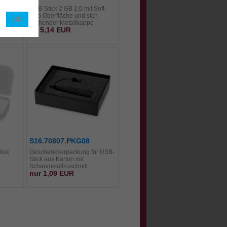
Soft-
USB-Stick 2 GB 2.0 mit Soft-
h
Grip Oberfläche und sich
drehender Metallkappe
ab 5,14 EUR
S16.70807.PKG08
tick
Geschenkverpackung für USB-
Stick aus Karton mit
Schaumstoffzuschnitt
nur 1,09 EUR