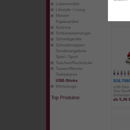
Lebensmittel
USB-Stick
Kunststoff
Lifestyle / Living
Kappe Maß
Messer
ab 6,29
Papierartikel
Schirme
Schlüsselanhänger
Schreibgeräte
Schreibmappen
Sonderangebote
Spiel / Sport
Taschen/Rucksäcke
Tassen/Becher
Teddybären
USB-Sticks
S16.708
Werkzeuge
USB-Stick 
Grip Oberf
drehender
Top Produkte
ab 5,36