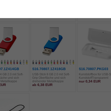
 4 GB 2.0 aus
Micro-USB-Stick 2 GB 2.0 aus
USB-Stick 1 GB 2.0 mit 
 & Aluminium mit
Kunststoff & Aluminium Maße:
Grip Oberfläche und sic
e: 64 x 21 x 7mm
32 x 14 x 6mm
drehender Metallkappe
 EUR
ab 5,91 EUR
ab 4,84 EUR
07.1Z414GB
S16.70807.1Z418GB
S16.70807.PKG03
4 GB 2.0 mit Soft-
USB-Stick 8 GB 2.0 mit Soft-
Kunststoffbox für USB-S
läche und sich
Grip Oberfläche und sich
KunststoffTransparent
nur 0,34 EUR
 Metallkappe
drehender Metallkappe
 EUR
ab 6,38 EUR