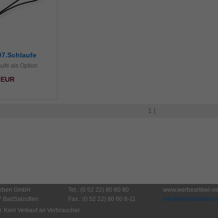
07.Schlaufe
ufe als Option
9 EUR
1 |
erben GmbH
Tel.: (0 52 22) 80 60 80
www.werbeartikel-ow
7 BadSalzuflen
Fax.: (0 52 22) 80 60 8-11
info@werbeartikel-o
. Kein Verkauf an Verbraucher.