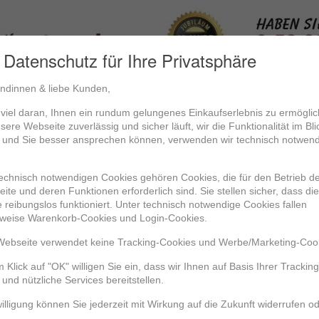
Datenschutz für Ihre Privatsphäre
ndinnen & liebe Kunden,
t viel daran, Ihnen ein rundum gelungenes Einkaufserlebnis zu ermögli
Anmelden
Kontakt
Ausstellungsmobile
ere Webseite zuverlässig und sicher läuft, wir die Funktionalität im Bli
 und Sie besser ansprechen können, verwenden wir technisch notwen
icks
echnisch notwendigen Cookies gehören Cookies, die für den Betrieb d
eite und deren Funktionen erforderlich sind. Sie stellen sicher, dass die
 reibungslos funktioniert. Unter technisch notwendige Cookies fallen
sweise Warenkorb-Cookies und Login-Cookies.
ebseite verwendet keine Tracking-Cookies und Werbe/Marketing-Coo
 Klick auf "OK" willigen Sie ein, dass wir Ihnen auf Basis Ihrer Trackin
 und nützliche Services bereitstellen.
willigung können Sie jederzeit mit Wirkung auf die Zukunft widerrufen o
07.1Z304GB
S16.70807.1Z382GB
S16.70807.1Z411G