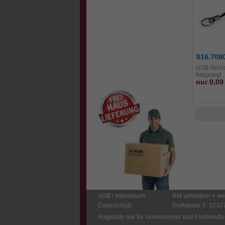
S16.708
USB-Schla
beigelegt
nur 0,0
AGB
/
Impressum
RM schreiben + w
Datenschutz
Dorfstraße 5. 3210
Angebote nur für Unternehmer und Freiberufler