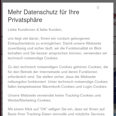
Mehr Datenschutz für Ihre
Privatsphäre
Liebe Kundinnen & liebe Kunden,
uns liegt viel daran, Ihnen ein rundum gelungenes
Hauptmenü
Startseite
Produkte
Ihr Warenkorb
Anmelden
Kontakt
Zum Inhalt wechseln
Zum sekundären Inhalt wechseln
Einkaufserlebnis zu ermöglichen. Damit unsere Webseite
zuverlässig und sicher läuft, wir die Funktionalität im Blick
»
»
Home
Schreibgeräte
Kugelschreiber
behalten und Sie besser ansprechen können, verwenden wir
technisch notwendige Cookies.
Kugelschreiber
Produkte
Zu den technisch notwendigen Cookies gehören Cookies, die
für den Betrieb der Internetseite und deren Funktionen
Auto / Zubehör
erforderlich sind. Sie stellen sicher, dass die Webseite
Büroartikel
reibungslos funktioniert. Unter technisch notwendige Cookies
Caps / Mützen
fallen beispielsweise Warenkorb-Cookies und Login-Cookies.
Elektronik
Feuerzeuge
Unsere Webseite verwendet keine Tracking-Cookies und
Flaschen
Werbe/Marketing-Cookies.
Isolierartikel
Kalender
Mit einem Klick auf "OK" willigen Sie ein, dass wir Ihnen auf
Basis Ihrer Tracking-Daten sinnvolle und nützliche Services
Lampen
S01.70306.1866
S01.7