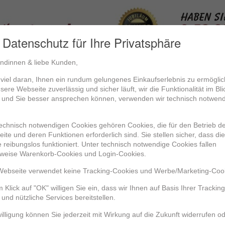
Datenschutz für Ihre Privatsphäre
ndinnen & liebe Kunden,
t viel daran, Ihnen ein rundum gelungenes Einkaufserlebnis zu ermögli
Anmelden
Kontakt
Ausstellungsmobile
ere Webseite zuverlässig und sicher läuft, wir die Funktionalität im Bli
 und Sie besser ansprechen können, verwenden wir technisch notwen
mittel
echnisch notwendigen Cookies gehören Cookies, die für den Betrieb d
eite und deren Funktionen erforderlich sind. Sie stellen sicher, dass die
 reibungslos funktioniert. Unter technisch notwendige Cookies fallen
sweise Warenkorb-Cookies und Login-Cookies.
ebseite verwendet keine Tracking-Cookies und Werbe/Marketing-Coo
 Klick auf "OK" willigen Sie ein, dass wir Ihnen auf Basis Ihrer Trackin
 und nützliche Services bereitstellen.
willigung können Sie jederzeit mit Wirkung auf die Zukunft widerrufen o
08.FrMi
S40.70908.RiSp
S40.71305.StuFu