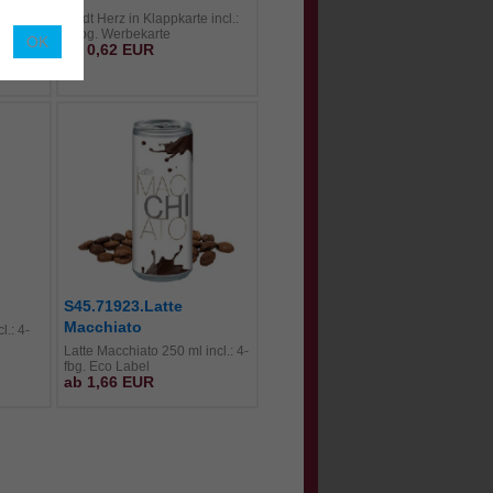
ter
Lindt Herz in Klappkarte incl.:
uck
4-fbg. Werbekarte
ab 0,62 EUR
S45.71923.Latte
Macchiato
l.: 4-
Latte Macchiato 250 ml incl.: 4-
fbg. Eco Label
ab 1,66 EUR