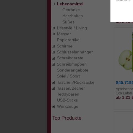
Lebensmittel
Fruchtgumm
als Express
Getränke
fbg. Digit
Herzhaftes
Tütchen
ab 0,19
Süßes
Lifestyle / Living
Messer
Papierartikel
Schirme
Schlüsselanhänger
Schreibgeräte
Schreibmappen
Sonderangebote
Spiel / Sport
Taschen/Rucksäcke
S45.719
Tassen/Becher
Apfelschorl
Eco Label
Teddybären
ab 1,21
USB-Sticks
Werkzeuge
Top Produkte