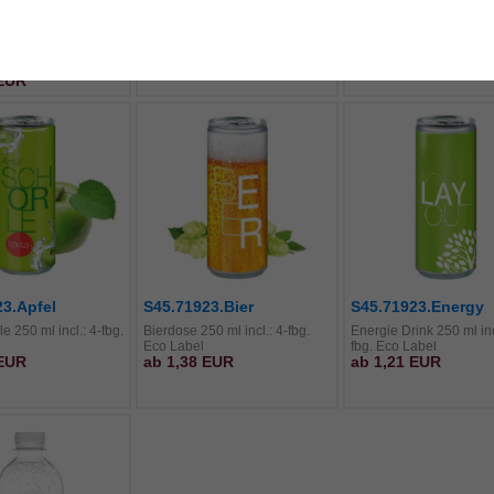
i-Minitüte ``Bären``
Original Ritter SPORT Mini
Seeberger Studentenfut
fertigung incl.: 4-
Expressfertigung incl.: 4-fbg.
incl.: 4-fbg. Werbeaufdr
ab 0,70 EUR
aldruck auf dem
Digitaldruck auf der Banderole
ab 0,78 EUR
 EUR
23.Apfel
S45.71923.Bier
S45.71923.Energy
e 250 ml incl.: 4-fbg.
Bierdose 250 ml incl.: 4-fbg.
Energie Drink 250 ml inc
Eco Label
fbg. Eco Label
 EUR
ab 1,38 EUR
ab 1,21 EUR