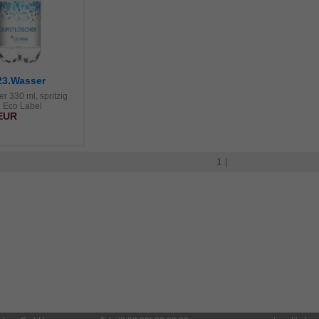
23.Wasser
r 330 ml, spritzig
g. Eco Label
 EUR
1 |