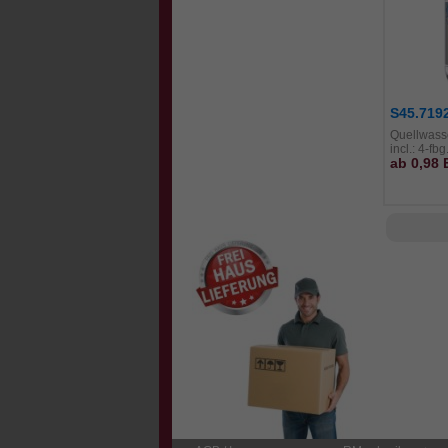
S45.719
Quellwasse
incl.: 4-fb
ab 0,98